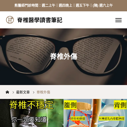
熊醫師門診時間：週二上午｜週四晚上｜週五下午｜(隔) 週六上午
脊椎醫學讀書筆記
脊椎醫學讀書筆記
線上掛號
來電掛號
加入Line
臉書
脊椎外傷
醫師介紹
頸椎手術
最新文章
脊椎外傷
胸腰手術
健保資訊
骨質疏鬆