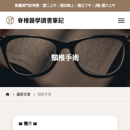
熊醫師門診時間：週二上午｜週四晚上｜週五下午｜(隔) 週六上午
脊椎醫學讀書筆記
脊椎醫學讀書筆記
線上掛號
來電掛號
加入Line
臉書
頸椎手術
醫師介紹
頸椎手術
最新文章
頸椎手術
胸腰手術
健保資訊
📖 簡介 📖
骨質疏鬆