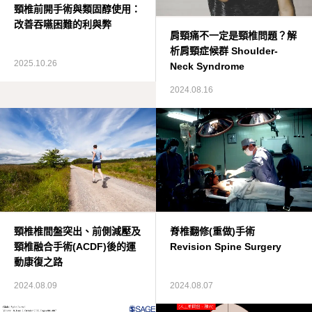
頸椎前開手術與類固醇使用：
改善吞嚥困難的利與弊
肩頸痛不一定是頸椎問題？解
析肩頸症候群 Shoulder-
2025.10.26
Neck Syndrome
2024.08.16
頸椎椎間盤突出、前側減壓及
脊椎翻修(重做)手術
頸椎融合手術(ACDF)後的運
Revision Spine Surgery
動康復之路
2024.08.09
2024.08.07