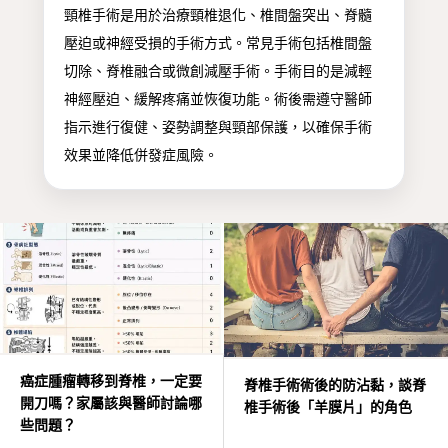
頸椎手術是用於治療頸椎退化、椎間盤突出、脊髓
術後照護
壓迫或神經受損的手術方式。常見手術包括椎間盤
切除、脊椎融合或微創減壓手術。手術目的是減輕
YouTube手術影片
神經壓迫、緩解疼痛並恢復功能。術後需遵守醫師
指示進行復健、姿勢調整與頸部保護，以確保手術
效果並降低併發症風險。
癌症腫瘤轉移到脊椎，一定要
脊椎手術術後的防沾黏，談脊
開刀嗎？家屬該與醫師討論哪
椎手術後「羊膜片」的角色
些問題？