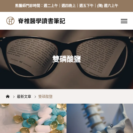
熊醫師門診時間：週二上午｜週四晚上｜週五下午｜(隔) 週六上午
脊椎醫學讀書筆記
脊椎醫學讀書筆記
線上掛號
來電掛號
加入Line
臉書
雙磷酸鹽
醫師介紹
頸椎手術
最新文章
雙磷酸鹽
胸腰手術
健保資訊
骨質疏鬆