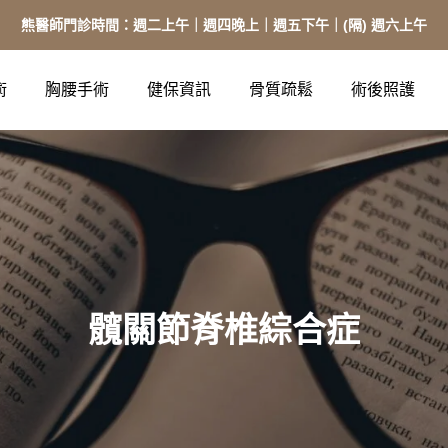
熊醫師門診時間：週二上午｜週四晚上｜週五下午｜(隔) 週六上午
術
胸腰手術
健保資訊
骨質疏鬆
術後照護
髖關節脊椎綜合症