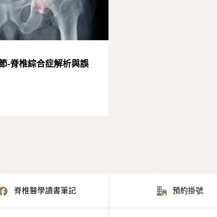
節-脊椎綜合症解析與誤
脊椎醫學讀書筆記
預約掛號