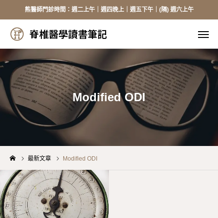
熊醫師門診時間：週二上午｜週四晚上｜週五下午｜(隔) 週六上午
脊椎醫學讀書筆記
脊椎醫學讀書筆記
線上掛號
來電掛號
加入Line
臉書
Modified ODI
醫師介紹
頸椎手術
最新文章
Modified ODI
胸腰手術
健保資訊
骨質疏鬆