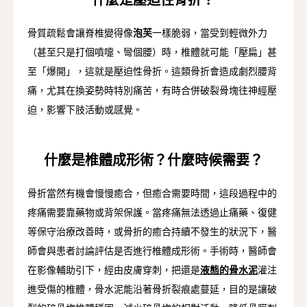
什麼是壓迫性骨折？
骨質疏鬆會讓脊椎變得像
泡芙
一樣脆弱，當受到輕微外力
（甚至只是打個噴嚏、彎個腰）時，椎體就可能「壓扁」甚
至「爆開」，這就是壓迫性骨折。這類骨折會造成劇烈腰背
痛，尤其在換姿勢時特別痛苦，有時合併破裂骨塊往神經壓
迫，影響下肢活動或感覺。
什麼是椎體成形術？什麼時候需要？
骨折當然有機會慢慢癒合，但癒合需要時間，這段過程中的
疼痛需要靠藥物或背架保護。當疼痛無法透過止痛藥、復健
等保守治療改善時，或骨折的癒合持續不發生的狀況下，醫
師會與患者討論評估是否進行椎體成形術。手術時，醫師會
在影像輔助引下，經由皮膚穿刺，把還是
液態的骨水泥
灌注
進受傷的椎體，骨水泥能沿著骨折裂痕處蔓延，目的是讓破