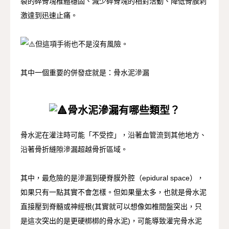
裂的碎骨塊椎體穩固、減少碎骨塊的相對活動、降低骨膜刺
激達到迅速止痛。
但這項手術也不是沒有風險。
其中一個重要的併發症就是：骨水泥滲漏
骨水泥滲漏有哪些類型？
骨水泥在灌注時可能「不受控」，沿著血管流到其他地方、
沿著骨折縫隙滲漏超越骨折區域。
其中，最危險的是滲漏到硬脊膜外腔（epidural space），
如果只有一點其實不會怎樣。但如果量太多，也就是骨水泥
直接壓到脊髓或神經根(其實就可以想像如椎間盤突出，只
是這次突出的是更硬梆梆的骨水泥)，可能導致灌完骨水泥