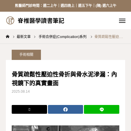
熊醫師門診時間：週二上午｜週四晚上｜週五下午｜(隔) 週六上午
脊椎醫學讀書筆記
脊椎醫學讀書筆記
最新文章
手術合併症(Complication)系列
骨質疏鬆性壓迫性骨折與骨水泥滲漏：內視鏡下的真實畫面
線上掛號
來電掛號
加入Line
臉書
手術相關
醫師介紹
骨質疏鬆性壓迫性骨折與骨水泥滲漏：內
視鏡下的真實畫面
頸椎手術
2025.08.14
胸腰手術
健保資訊
骨質疏鬆