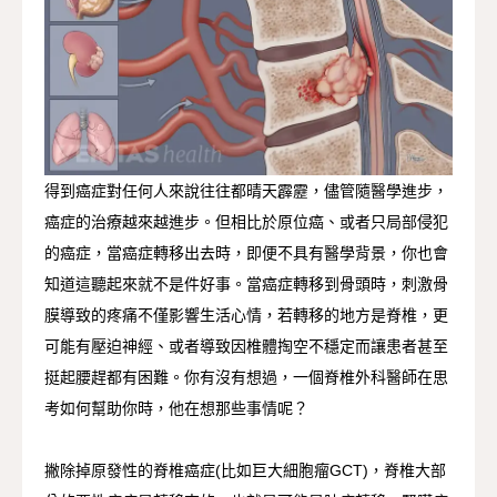
術後照護
YouTube手術影片
得到癌症對任何人來說往往都晴天霹靂，儘管隨醫學進步，
癌症的治療越來越進步。但相比於原位癌、或者只局部侵犯
的癌症，當癌症轉移出去時，即便不具有醫學背景，你也會
知道這聽起來就不是件好事。當癌症轉移到骨頭時，刺激骨
膜導致的疼痛不僅影響生活心情，若轉移的地方是脊椎，更
可能有壓迫神經、或者導致因椎體掏空不穩定而讓患者甚至
挺起腰趕都有困難。你有沒有想過，一個脊椎外科醫師在思
考如何幫助你時，他在想那些事情呢？
撇除掉原發性的脊椎癌症(比如巨大細胞瘤GCT)，脊椎大部