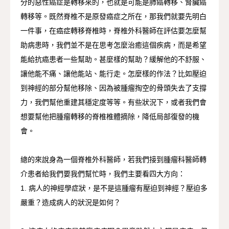
分的惡性癌症是轉移來的，也就是可能是肺癌轉移、腎臟癌
轉移等。既然脊椎不是原發癌症之所在，那我們就要先明白
一件事，在癌症轉移脊椎時，脊椎外科醫師在評估要怎麼幫
助病患時，我們並不是在思考怎麼治癒這個疾病，而是希望
能給抗癌患者一些幫助。甚麼樣的幫助？緩解他的不舒服、
讓他能不痛、讓他能站、能行走。怎麼樣的作法？比如壓迫
到神經的部分幫他移除、因為被腫瘤掏空的骨頭失去了支撐
力，我們幫他重建其穩定度等等。有些狀況下，或者我們會
想要幫他把腫瘤轉移的脊椎椎體摘除，降低局部復發的機
會。
總的來說身為一個脊椎外科醫師，若我們接到腫瘤科醫師轉
介患者給我們要我們幫忙時，我們主要看四大方向：
1. 病人的神經學症狀，是不是這腫瘤有壓迫到神經？壓迫多
嚴重？造成病人的狀況是如何？